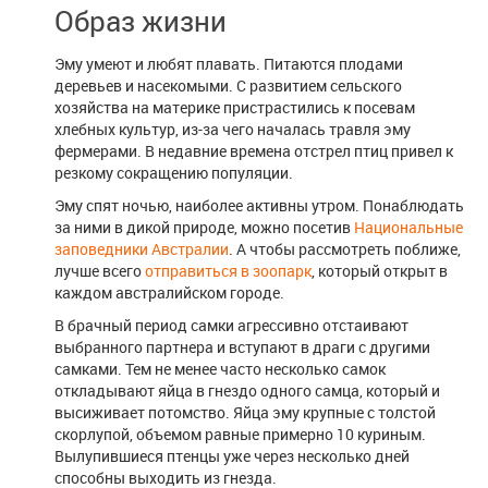
Образ жизни
Эму умеют и любят плавать. Питаются плодами
деревьев и насекомыми. С развитием сельского
хозяйства на материке пристрастились к посевам
хлебных культур, из-за чего началась травля эму
фермерами. В недавние времена отстрел птиц привел к
резкому сокращению популяции.
Эму спят ночью, наиболее активны утром. Понаблюдать
за ними в дикой природе, можно посетив
Национальные
заповедники Австралии
. А чтобы рассмотреть поближе,
лучше всего
отправиться в зоопарк
, который открыт в
каждом австралийском городе.
В брачный период самки агрессивно отстаивают
выбранного партнера и вступают в драги с другими
самками. Тем не менее часто несколько самок
откладывают яйца в гнездо одного самца, который и
высиживает потомство. Яйца эму крупные с толстой
скорлупой, объемом равные примерно 10 куриным.
Вылупившиеся птенцы уже через несколько дней
способны выходить из гнезда.