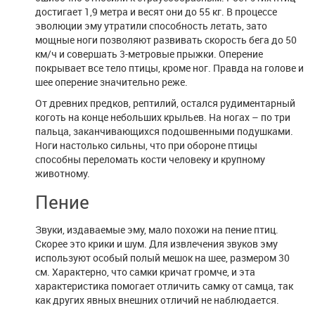
достигает 1,9 метра и весят они до 55 кг. В процессе
эволюции эму утратили способность летать, зато
мощные ноги позволяют развивать скорость бега до 50
км/ч и совершать 3-метровые прыжки. Оперение
покрывает все тело птицы, кроме ног. Правда на голове и
шее оперение значительно реже.
От древних предков, рептилий, остался рудиментарный
коготь на конце небольших крыльев. На ногах – по три
пальца, заканчивающихся подошвенными подушками.
Ноги настолько сильны, что при обороне птицы
способны переломать кости человеку и крупному
животному.
Пение
Звуки, издаваемые эму, мало похожи на пение птиц.
Скорее это крики и шум. Для извлечения звуков эму
используют особый полый мешок на шее, размером 30
см. Характерно, что самки кричат громче, и эта
характеристика помогает отличить самку от самца, так
как других явных внешних отличий не наблюдается.