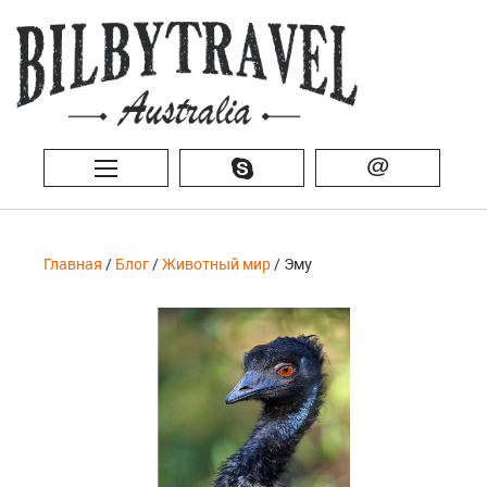
@
Главная
/
Блог
/
Животный мир
/ Эму