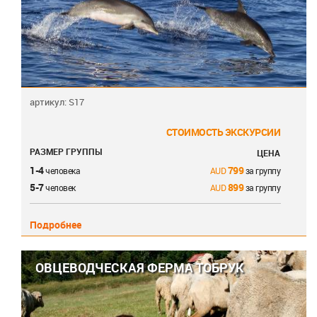
артикул: S17
СТОИМОСТЬ ЭКСКУРСИИ
РАЗМЕР ГРУППЫ
ЦЕНА
1-4
799
человека
за группу
5-7
899
человек
за группу
Подробнее
ОВЦЕВОДЧЕСКАЯ ФЕРМА ТОБРУК