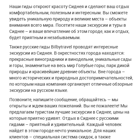
Наши гиды откроют красоту Сиднея и сделают ваш отдых
комфортабельным, полезным и интересным. Вы сможете
увидеть уникальную природу и великие места – объекты
внимания всего мира. Посетите наши экскурсии и туры в
Сиднее – и ваше впечатление об этом городе, как и отдых,
будет приятным и незабываемым.
Также русские гиды Bilbytravel проводят интересные
экскурсии из Сиднея. В окрестностях города находятся:
прекрасные виноградники и винодельни, уникальные сады
и горы, знаменитые на весь мир Голубые горы, парк дикой
природы и красивейшие древние объекты. Вне города –
много исторических и природных достопримечательностей,
по которым наша компания организует отличные обзорные
экскурсии на русском языке.
Позвоните, напишите сообщение, обращайтесь — мы
открыты и ждем ваших пожеланий. Вы не пожалеете! Мы
предлагаем туристам лучшие экскурсии в Сиднее, цены на
которые приятно удивят. Отдых в Сиднее с русскими
гидами – приятный и удивительный. Каждый человек
найдет в этом городе нечто уникальное. Для наших
клиентов – специальная система скидок, а также