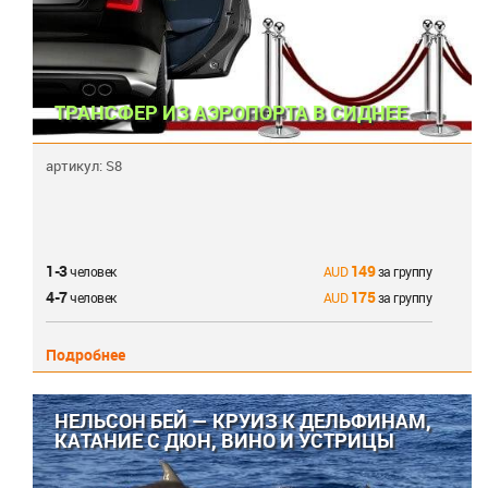
ТРАНСФЕР ИЗ АЭРОПОРТА В СИДНЕЕ
артикул: S8
1-3
149
человек
за группу
4-7
175
человек
за группу
Подробнее
НЕЛЬСОН БЕЙ — КРУИЗ К ДЕЛЬФИНАМ,
КАТАНИЕ С ДЮН, ВИНО И УСТРИЦЫ