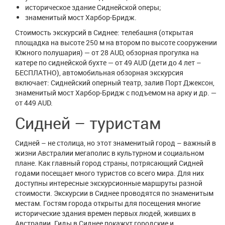
историческое здание Сиднейской оперы;
знаменитый мост Харбор-Бридж.
Стоимость экскурсий в Сиднее: телебашня (открытая
площадка на высоте 250 м на втором по высоте сооружении
Южного полушария) — от 28 AUD, обзорная прогулка на
катере по сиднейской бухте — от 49 AUD (дети до 4 лет –
БЕСПЛАТНО), автомобильная обзорная экскурсия
включает: Сиднейский оперный театр, залив Порт Джексон,
знаменитый мост Харбор-Бридж с подъемом на арку и др. —
от 449 AUD.
Сидней – туристам
Сидней – не столица, но этот знаменитый город – важный в
жизни Австралии мегаполис в культурном и социальном
плане. Как главный город страны, потрясающий Сидней
годами посещает много туристов со всего мира. Для них
доступны интересные экскурсионные маршруты разной
стоимости. Экскурсии в Сиднее проводятся по знаменитым
местам. Гостям города открыты для посещения многие
исторические здания времен первых людей, живших в
Австралии. Гиды в Сиднее покажут городские и