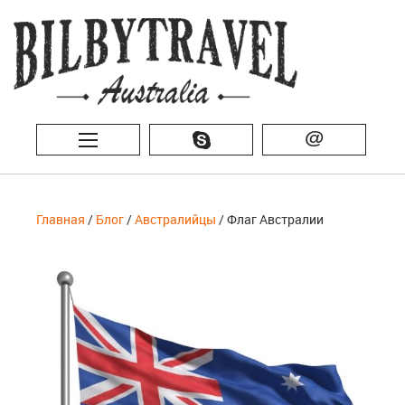
@
Главная
/
Блог
/
Австралийцы
/ Флаг Австралии