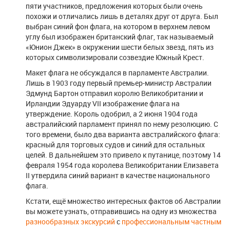
пяти участников, предложения которых были очень
похожи и отличались лишь в деталях друг от друга. Был
выбран синий фон флага, на котором в верхнем левом
углу был изображен британский флаг, так называемый
«Юнион Джек» в окружении шести белых звезд, пять из
которых символизировали созвездие Южный Крест.
Макет флага не обсуждался в парламенте Австралии.
Лишь в 1903 году первый премьер-министр Австралии
Эдмунд Бартон отправил королю Великобритании и
Ирландии Эдуарду VII изображение флага на
утверждение. Король одобрил, а 2 июня 1904 года
австралийский парламент принял по нему резолюцию. С
того времени, было два варианта австралийского флага:
красный для торговых судов и синий для остальных
целей. В дальнейшем это привело к путанице, поэтому 14
февраля 1954 года королева Великобритании Елизавета
II утвердила синий вариант в качестве национального
флага.
Кстати, ещё множество интересных фактов об Австралии
вы можете узнать, отправившись на одну из множества
разнообразных экскурсий
с
профессиональным частным